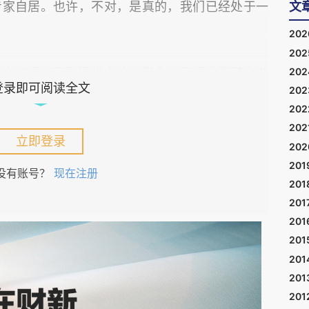
专家自居。也许，不对，是真的，我们已经处于一
文
20
20
20
资本市场，高歌猛进中的
AI
概念，已经掀翻了古老
登录即可阅读全文
20
醒者，因为清醒本身就已经成为“代价”。是的，
20
202
立即登录
20
见，而是已经赤裸裸地站在舞台中央，咧着嘴，流
201
没有账号？
现在注册
201
气味。当一家成立不到
18
个月、员工不到
50
人、除
201
没有任何护城河的公司，能够在新一轮融资中喊出
201
时候；当做
AI
应用的中介公司把
“
下一代
Agent
平
201
币的时候；当做教育培训的老师把自己的课件喂给
201
201
顶尖提示工程师
”
月入几十万的时候
——
我们就已
201
是在争论
“
泡沫究竟已经吹到了第几层
”
。