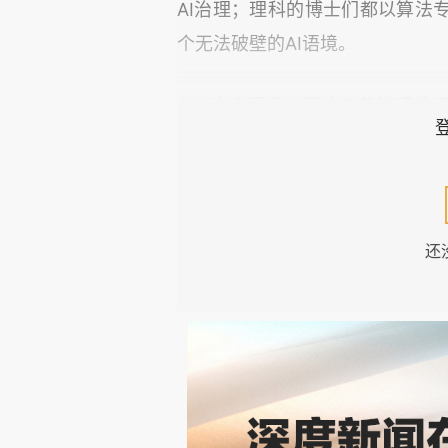
AI
治理；理科的博士们都以算法
个无法破壁的
AI
语境。
这个语境，正冲击着敏感的
的估值逻辑，而市场中无人愿作清
泡沫已经来了。
不是即将到来，不是隐约可
还
着口水，浑身散发着金钱的腥甜
了会调参和跑开源模型之外几乎
“
估值
30
亿美金且不接受降价
”
的
台
”
写进
BP
，然后融了上亿人民
GPT-4o
然后在小红书上
cos“
国产
经不在讨论
“
是否泡沫
”
了，我们只