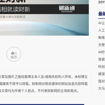
201
贪婪获得了神迹般的加持：它披上了一层
“
人类历
最
几乎所有能发声的
KOL
都在争先恐后地扮演
“
看懂
AI
现金流的创业者都把原有业务砍掉改名
“××AI”
，几
人工
甲亢
”——
害怕自己成为那个
“
错过了互联网、错过
柴堆
史罪人。
天使
AI
0
推荐
与者其实是清醒的。他们心里清楚这很虚，知道很
答案
是沙上之塔。人们为什么如此喜欢那个公司被卖给
科创
被误
”，也许更是太及时了吧……
及图片之版权属博主本人及/或相关权利人所有，未经博主
我对
平面媒体不得予以转载。财新网对相关媒体的网站信息内容转载
大马
客文章均为作者个人观点，不代表财新网的立场和观点。