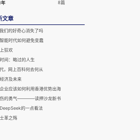
8篇
1年
新文章
让我们的好奇心消失了吗
智能时代如何避免变蠢
上狂欢
时间：略过的人生
时代，网上百科何去何从
经济及未来
企业应该如何利用香港优势出海
伤的勇气————读押沙龙新书
DeepSeek的一点看法
士革之殇