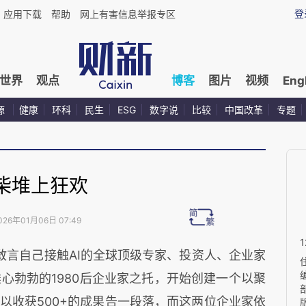
登
应用下载
帮助
网上有害信息举报专区
世界
观点
博客
图片
视频
Eng
源
健康
环科
民生
ESG
数字说
比较
中国改革
专题
柴堆上狂欢
026年01月06日 07:49
敢言自己接触
AI
的全球顶级专家、投资人、企业家
雄心勃勃的
1980
后企业家之托，开始创建一个以聚
以收获
500+
的成果告一段落，而这两位企业家依