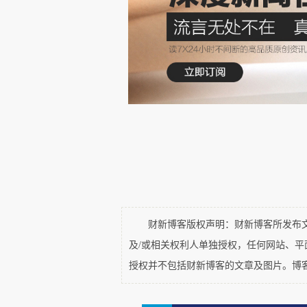
人类从来不缺贪婪，但这一次
史上最伟大的技术革命
”
的圣袍！
时代的人
”
，几乎所有手里还有点
乎所有投资人都患上了
“FOMO
性
了移动互联网、又错过了
AI”
的历
而最可怕的，是绝大多数参
多东西经不起推敲，知道一切都
大厂的故事，因为它“卖得太好了
财新博客版权声明：财新博客所发布文章
及/或相关权利人单独授权，任何网站、
授权并不包括财新博客的文章及图片。博