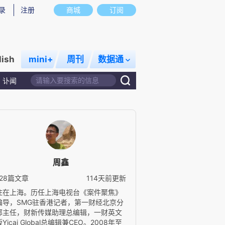
录
注册
商城
订阅
lish
mini+
周刊
数据通
讣闻
周鑫
128篇文章
114天前更新
住在上海。历任上海电视台《案件聚焦》
编导，SMG驻香港记者，第一财经北京分
部主任，财新传媒助理总编辑，一财英文
版Yicai Global总编辑兼CEO。2008年至