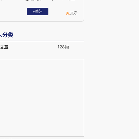
2017年间曾赴索马里、利比亚、埃及、突
尼斯、叙利亚、乌克兰等等战争和政治动
+关注
文章
荡的核心地带采访报道。
人分类
128篇
文章