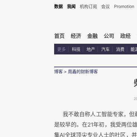
数据
我闻
机构订阅
会议
Promotion
首页
经济
金融
公司
政经
更多
科技
地产
汽车
消费
能
博客
>
周鑫的财新博客
2
我不敢自称人工智能专家，但
是较早的。在
21
年初，我受两位
集
AI
全球顶尖专业人士的社区，并