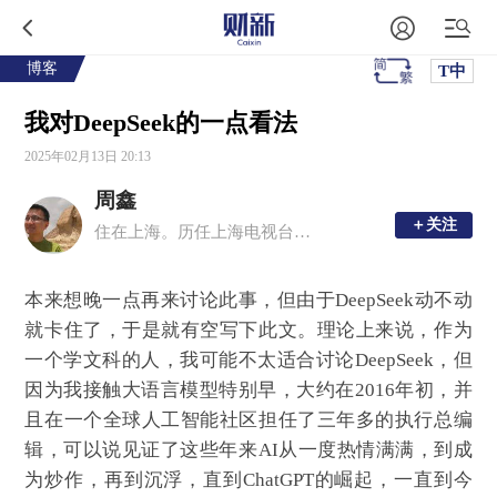
博客
T中
我对DeepSeek的一点看法
2025年02月13日 20:13
周鑫
＋关注
＋关注
住在上海。历任上海电视台《案件聚焦》编导，SMG驻香港记者，第一财经北京分部主任，财新传媒助理总编辑，一财英文版Yicai Global总编辑兼CEO
本来想晚一点再来讨论此事，但由于DeepSeek动不动
就卡住了，于是就有空写下此文。理论上来说，作为
一个学文科的人，我可能不太适合讨论DeepSeek，但
因为我接触大语言模型特别早，大约在2016年初，并
且在一个全球人工智能社区担任了三年多的执行总编
辑，可以说见证了这些年来AI从一度热情满满，到成
为炒作，再到沉浮，直到ChatGPT的崛起，一直到今