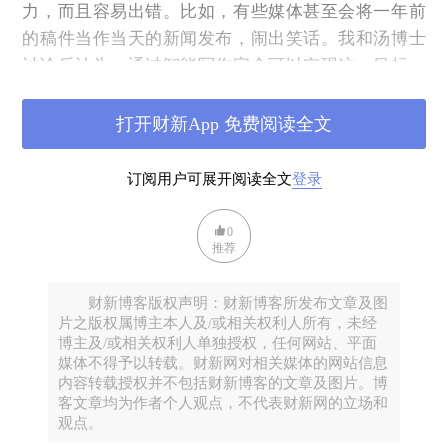
力，而且容易出错。比如，有些媒体甚至会将一年前
的稿件当作当天的新闻发布，闹出笑话。我和汤博士
讨论后认为，通过智能写作完全可以实现这一目标。
当时的基本思路是，以记者的人工稿件为模板，将其
中的日期、指数、涨跌幅度等变成变量，并接入股市
打开财新App 免费阅读全文
信息系统以追踪这些变量，最终让机器自动生成稿
件。当时，路透社和彭博社也在开发类似的系统。
订阅用户可展开阅读全文
登录
我还记得当计算机“吐出”第一篇稿件时，我非常激
0
动。我们很快将这个系统部署在网站上，效果相当不
推荐
错。然而，问题也随之而来。这种所谓的机器写作非
常局限，只能在人类现有模板的基础上生搬硬套，而
财新博客版权声明：财新博客所发布文章及图
且适合这样写作的内容大多非常枯燥。看多了，连我
片之版权属博主本人及/或相关权利人所有，未经
都感到厌倦。于是，我和汤博士讨论是否能让机器对
博主及/或相关权利人单独授权，任何网站、平面
媒体不得予以转载。财新网对相关媒体的网站信息
股市的变化进行一些分析，这便开始进入自然语言处
内容转载授权并不包括财新博客的文章及图片。博
理的阶段。也是在这个时期，我开始接触到机器学
客文章均为作者个人观点，不代表财新网的立场和
习。
观点。