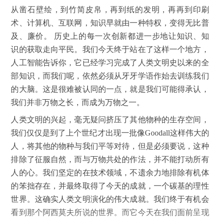
从凿石壁绘，到竹简皮帛，再到纸的发明，再再到印刷
术、计算机、互联网，知识早就由一种特权，变得无比普
及、廉价。 历史上的每一次创新都进一步地让知识、知
识的获取走向平民。我们今天终于站在了这样一个地方，
人工智能告诉你，它已经学习完成了人类文明史以来的全
部知识，而我们呢，依然必须从牙牙学语作始去训练我们
的大脑。这是很难被认同的一点，就是我们可能得承认，
我们并非万物之长，而成为万物之一。
人类文明的兴起，毫无疑问挤压了其他物种的生存空间，
我们仅仅是到了上个世纪才出现一批像
Goodall
这样伟大的
人，将其他的物种与我们平等对待，但是必须要说，这种
排除了征服自然，而与万物共处的作法，并不能打动所有
人的心。我们坚定的在技术领域，不遗余力地排除有机体
的笨拙存在，并最终取得了今天的成就，一个碳基的理性
世界。这确实人类文明演化的伟大成就。我们终于有机会
看到那个阿西莫夫所说的世界。而它今天在我们面前呈现