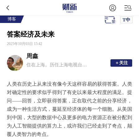
博客
T中
答案经济及未来
2025年10月03日 15:42
周鑫
＋关注
＋关注
住在上海。历任上海电视台《案件聚焦》编导，SMG驻香港记者，第一财经北京分部主任，财新传媒助理总编辑，一财英文版Yicai Global总编辑兼CEO
人类在历史上从来没有像今天这样容易的获得答案。人类
对确定性的要求似乎得到了有史以来最大程度的满足。提
问
——
回答，立即获得答案，正在取代之前的分享经济，
成为一种生活方式，蔓延至经济体的每一个细胞。从美国
到中国，大型的数据中心及更多的电力资源正在被分配到
为人工智能提供的算力上，或许我们已经走到了奇点，颠
覆人类智力的奇点。