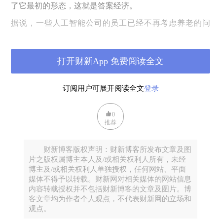
了它最初的形态，这就是答案经济。
据说，一些人工智能公司的员工已经不再考虑养老的问
题，因为他们认为绝对的优势地位将使他们永远立于不败
之地，养老已经从他们的愿望清单上被去除了，因为这不
打开财新App 免费阅读全文
再是个问题，他们就是未来。我们看到的事实是，像
OpenAI
或者英伟达这样的公司，价值一骑绝尘，好像他
订阅用户可展开阅读全文
登录
们已经备好未来的答案，等着你们的提问。
这种自信并非空穴来风。在
2025
年的硅谷，答案经济已然
0
成形。它不是简单的交易，而是对不确定性的系统性征
推荐
服。回想分享经济时代
——Uber
和
Airbnb
如何将闲置资产
转化为流动价值
——
我们曾庆祝那种民主化的效率：每个
财新博客版权声明：财新博客所发布文章及图
片之版权属博主本人及/或相关权利人所有，未经
人都能分享一辆车、一间房，甚至一段经历。但如今，分
博主及/或相关权利人单独授权，任何网站、平面
享已显陈旧。为什么还要分享经验，当你可以瞬间召唤一
媒体不得予以转载。财新网对相关媒体的网站信息
个比任何专家更全面的回应？答案经济的核心在于即时
内容转载授权并不包括财新博客的文章及图片。博
客文章均为作者个人观点，不代表财新网的立场和
性：一个问题，一个模型，一个输出。它将知识从静态的
观点。
图书馆转变为动态的预言机，经济体随之重组为一个巨大