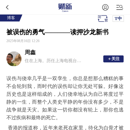
博客
T中
被误伤的勇气————读押沙龙新书
2025年08月16日 12:26
周鑫
＋关注
＋关注
住在上海。历任上海电视台《案件聚焦》编导，SMG驻香港记者，第一财经北京分部主任，财新传媒助理总编辑，一财英文版Yicai Global总编辑兼CEO
误伤与侥幸几乎是一双孪生，你总是想那么糟糕的事
不会轮到我，而时代的误伤却让你无处可躲。好像这
历史也是这样组成的，人们侥幸地认为自己将度过平
静的一生，而整个人类史平静的年份没有多少，不是
战争就是天灾。如果这一切你都没有轮上，那你也逃
不过疾病和最终的死亡。
香港的报道称，近年来老死在家里，待化为白骨才被