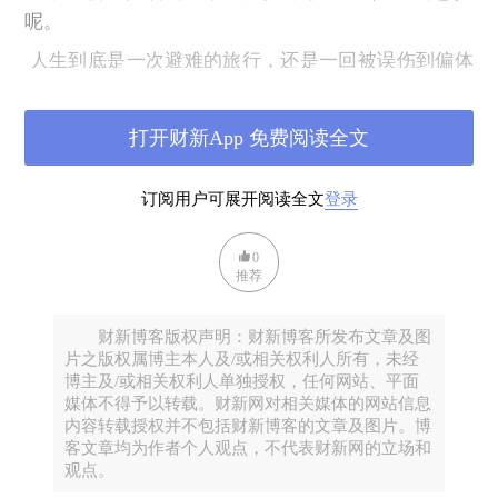
呢。
人生到底是一次避难的旅行，还是一回被误伤到偏体
凌伤的灾难呢？我想可能两者都是吧。没有
20
多年的
监禁生涯，可能曼德拉会有一个完全不一样的人生；
打开财新App 免费阅读全文
没有四年的集中营岁月，
Frankl
的理论肯定是另一番模
样。如果我没有读过这些人的书，不被对这些书的喜
订阅用户可展开阅读全文
登录
爱、讨厌、
boring
等等情绪，反复影响，也不会对押
沙龙的新书会有这样的感受。
0
推荐
人、或者说多数人，为确定性而生，一旦人生被误
伤，确定性没有了，就开始惶惶：我怎么办？我的未
财新博客版权声明：财新博客所发布文章及图
来怎么办？好像佛家所说的“因皈依和果皈依”，你参
片之版权属博主本人及/或相关权利人所有，未经
不透未来不可惧，就永远在自我的牢笼中自我囚禁，
博主及/或相关权利人单独授权，任何网站、平面
你小心了一辈了，其实坐了一辈子的牢。
媒体不得予以转载。财新网对相关媒体的网站信息
内容转载授权并不包括财新博客的文章及图片。博
这本书里只写了一个外国人，叫魏特琳。恰恰我特别
客文章均为作者个人观点，不代表财新网的立场和
触动她的事迹，因为我是在南京出生的。另外就是在
观点。