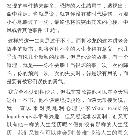
发现的事件越来越多。恐怖的人生结局中，透视出：
命中注定。也就是说，就算你没有被时代误伤，万般
小心地躲过了一切，最终也将被突出其来的心梗、中
风或者其他事件“击毙”。
这样想这一生真是过于不幸。而押沙龙的这本讲老套
故事的新书，却将这种不幸的人生变得有意义。他几
乎没有说几个新颖的故事，但是他说的故事，有一个
道理，就是——你不要躲！当很坏的事一次一次的降
临，你的预判一次一次的失灵时，躲是没有用的，而
是要有被它们误伤的勇气。
我完全不认识押沙龙，但我非常欣赏他可以在今天写
这样一本书。他不谈逆境摆脱论，而谈无常接受说。
我一直以来对奥地利心理学家
Viktor Frankl
的
logotherapy
非常有兴趣，但又感觉难以复制，谁又可
以有他一样的人生经历呢？假如没有那样的人生经
历，我们又如何可以体会到“苦难”带给人生的意义